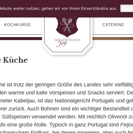
ebsite weiter nutzen, gehen wir von ihrem Einverständnis aus.
Akzep
KOCHKURSE
CATERING
e Küche
e ist trotz der geringen Größe des Landes sehr vielfältig
den warme und kalte Vorspeisen und Snacks serviert. D
eter Kabeljau, ist das Nationalgericht Portugals und geh
rer zurück. Auch Bohnen sind ein wichtiger Bestandteil 
 Süßspeisen verwendet werden. Mit reichlich Olivenöl 
lls eine große Rolle. Typisch in ganz Portugal sind
Feij
silianischem Einfluss, bei denen Innereien, aber auch fe