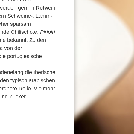
werden gern in Rotwein
gern Schweine-, Lamm-
 eher sparsam
ende Chilischote,
Piripiri
eine bekannt. Zu den
a
von der
die portugiesische
dertelang die Iberische
 den typisch arabischen
ordnete Rolle. Vielmehr
 und Zucker.