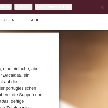
tieren
Ablehnen
Datenschutzerklärung
GALLERIE
SHOP
, eine einfache, aber
er
Bacalhau
, ein
t auf die
der portugiesischen
zubereitete Suppen und
oadas
, deftige
ine Zutaten wie